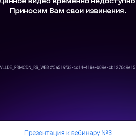
Презентация к вебинару №3